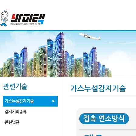
관련기술
가스누설감지기술
가스누설감지기술
감지기의종류
접촉 연소방식
관련법규