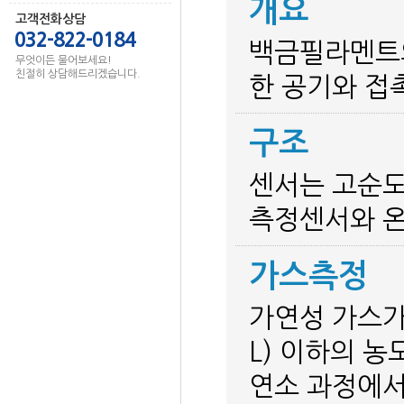
개요
고객전화상담
032-822-0184
백금필라멘트의
무엇이든 물어보세요!
친절히 상담해드리겠습니다.
한 공기와 접
구조
센서는 고순도
측정센서와 온
가스측정
가연성 가스가
L) 이하의 
연소 과정에서