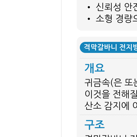
• 신뢰성 안
• 소형 경량
격막갈바니 전지
개요
귀금속(은 또는
이것을 전해질
산소 감지에 
구조