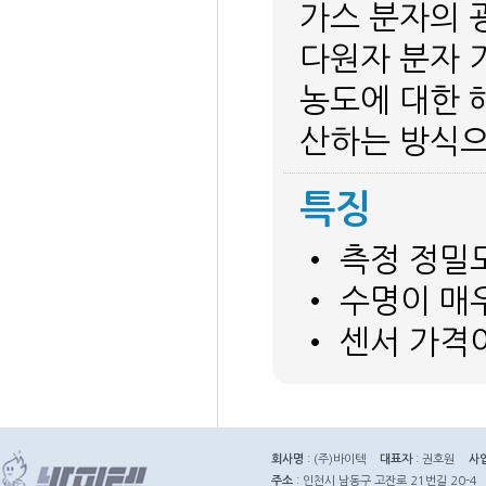
가스 분자의 
다원자 분자 
농도에 대한 
산하는 방식으
특징
• 측정 정밀
• 수명이 매우
• 센서 가격
회사명
: (주)바이텍
대표자
: 권호원
사
주소
: 인천시 남동구 고잔로 21번길 20-4