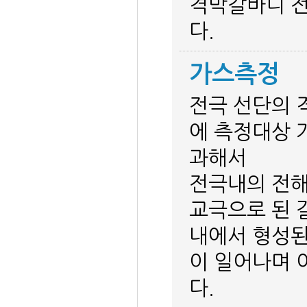
격막갈바니 전
다.
가스측정
전극 선단의 
에 측정대상 
과해서
전극내의 전해
교극으로 된 
내에서 형성된
이 일어나며 
다.