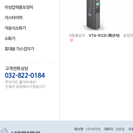
이상압력통보장치
가스타이머
자동식소화기
자동흡입식
VTG-91CD (확산식)
본질안
소화기
휴대용 가스검지기
고객전화상담
032-822-0184
무엇이든 물어보세요!
친절히 상담해드리겠습니다.
회사명
: (주)바이텍
대표자
: 권호원
사