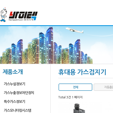
제품소개
휴대용 가스검지기
가스누설경보기
전체
자동흡
가스누출경보차단장치
Total 3건
1 페이지
특수가스경보기
가스모니터링시스템