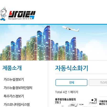
제품소개
자동식소화기
가스누설경보기
전체
가스타
가스누출경보차단장치
Total 4건
1 페이지
특수가스경보기
가스모니터링시스템