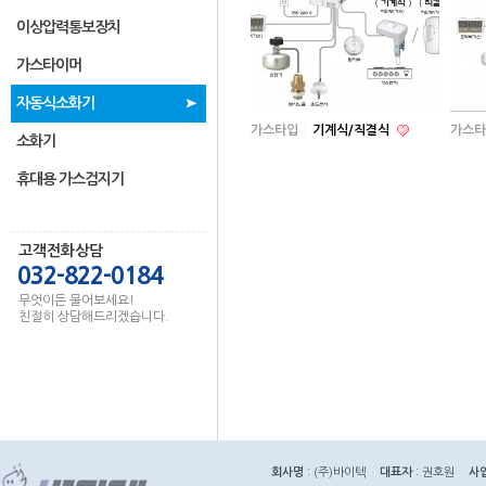
이상압력통보장치
가스타이머
자동식소화기
가스타입
기계식/직결식
가스타
소화기
휴대용 가스검지기
고객전화상담
032-822-0184
무엇이든 물어보세요!
친절히 상담해드리겠습니다.
회사명
: (주)바이텍
대표자
: 권호원
사