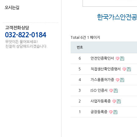
오시는길
고객전화상담
032-822-0184
Total 6건
1 페이지
무엇이든 물어보세요!
친절히 상담해드리겠습니다.
번호
6
안전인증확인서
5
직접생산확인증명서
4
가스용품허가증
3
ISO 인증서
2
사업자등록증
1
공장등록증