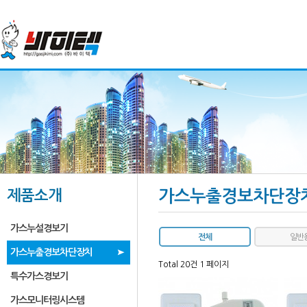
제품소개
가스누출경보차단장
가스누설경보기
전체
일반
가스누출경보차단장치
Total 20건
1 페이지
특수가스경보기
가스모니터링시스템