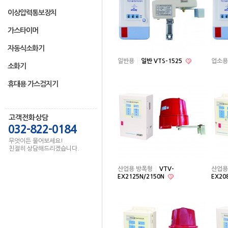
이상압력통보장치
가스타이머
자동식소화기
일반용
일반 VTS-1525
업소용
소화기
휴대용 가스검지기
고객전화상담
032-822-0184
무엇이든 물어보세요!
친절히 상담해드리겠습니다.
산업용 방폭형
VTV-
산업용
EX2125N/2150N
EX20