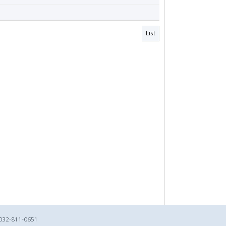
List
 032-811-0651