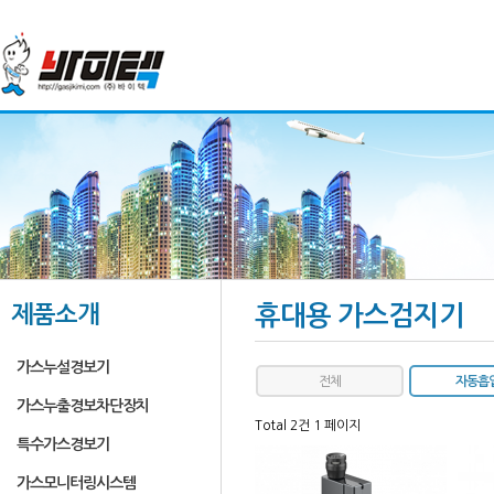
제품소개
휴대용 가스검지기
가스누설경보기
전체
자동흡
가스누출경보차단장치
Total 2건
1 페이지
특수가스경보기
가스모니터링시스템