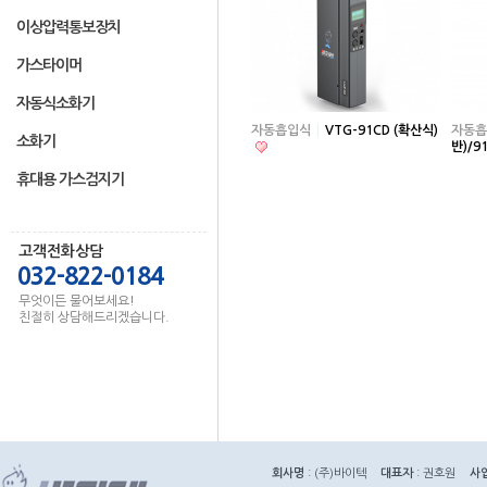
이상압력통보장치
가스타이머
자동식소화기
자동흡입식
VTG-91CD (확산식)
자동흡
소화기
반)/9
휴대용 가스검지기
고객전화상담
032-822-0184
무엇이든 물어보세요!
친절히 상담해드리겠습니다.
회사명
: (주)바이텍
대표자
: 권호원
사