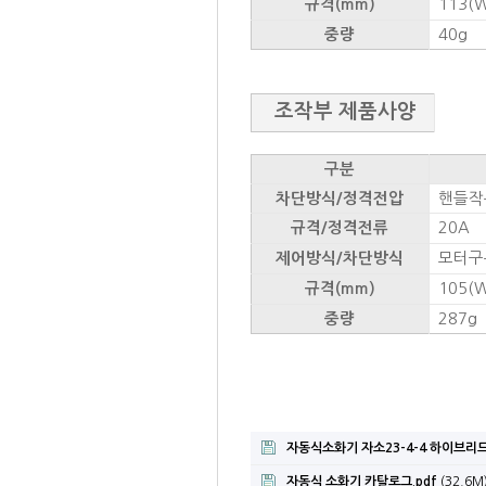
113(W)
규격(mm)
40g
중량
조작부 제품사양
구분
핸들작
차단방식/정격전압
20A
규격/정격전류
모터구
제어방식/차단방식
105(W)
규격(mm)
287g
중량
​
자동식소화기 자소23-4-4 하이브리
자동식 소화기 카탈로그.pdf
(32.6M