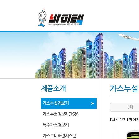
제품소개
가스누설
가스누설경보기
전체
가스누출경보차단장치
Total 5건
1 페이
특수가스경보기
가스모니터링시스템