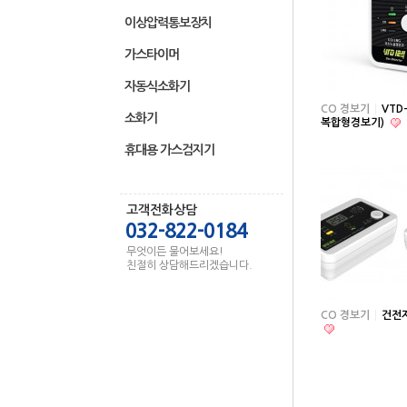
이상압력통보장치
가스타이머
자동식소화기
CO 경보기
VTD-
소화기
복합형경보기)
휴대용 가스검지기
고객전화상담
032-822-0184
무엇이든 물어보세요!
친절히 상담해드리겠습니다.
CO 경보기
건전