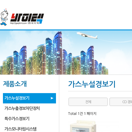
제품소개
가스누설경보기
가스누설경보기
전체
CO 경
가스누출경보차단장치
Total 1건
1 페이지
특수가스경보기
가스모니터링시스템