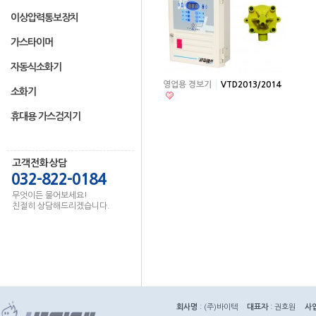
이상압력통보장치
가스타이머
자동식소화기
영업용 경보기
VTD2013/2014
소화기
휴대용 가스검지기
고객전화상담
032-822-0184
무엇이든 물어보세요!
친절히 상담해드리겠습니다.
회사명
: (주)바이텍
대표자
: 권호원
사