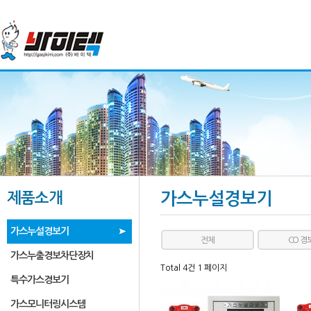
제품소개
가스누설경보기
가스누설경보기
전체
CO 경
가스누출경보차단장치
Total 4건
1 페이지
특수가스경보기
가스모니터링시스템