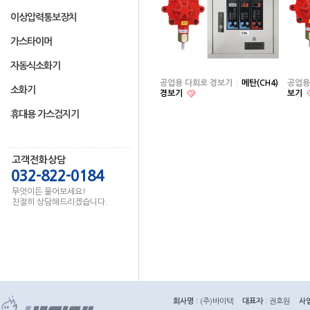
이상압력통보장치
가스타이머
자동식소화기
공업용 다회로 경보기
메탄(CH4)
공업용
소화기
경보기
보기
휴대용 가스검지기
고객전화상담
032-822-0184
무엇이든 물어보세요!
친절히 상담해드리겠습니다.
회사명
: (주)바이텍
대표자
: 권호원
사