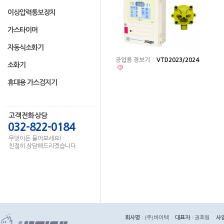
이상압력통보장치
가스타이머
자동식소화기
공업용 경보기
VTD2023/2024
소화기
휴대용 가스검지기
고객전화상담
032-822-0184
무엇이든 물어보세요!
친절히 상담해드리겠습니다.
회사명
: (주)바이텍
대표자
: 권호원
사