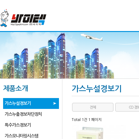
제품소개
가스누설경보기
가스누설경보기
전체
CO 경
가스누출경보차단장치
Total 1건
1 페이지
특수가스경보기
가스모니터링시스템