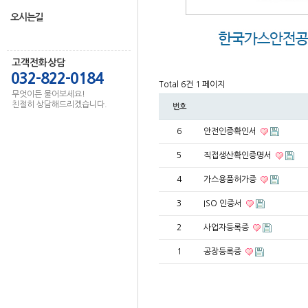
오시는길
고객전화상담
032-822-0184
Total 6건
1 페이지
무엇이든 물어보세요!
친절히 상담해드리겠습니다.
번호
6
안전인증확인서
5
직접생산확인증명서
4
가스용품허가증
3
ISO 인증서
2
사업자등록증
1
공장등록증