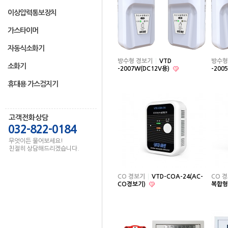
이상압력통보장치
가스타이머
자동식소화기
방수형 경보기
VTD
방수형
소화기
-2007W(DC12V용)
-200
휴대용 가스검지기
고객전화상담
032-822-0184
무엇이든 물어보세요!
친절히 상담해드리겠습니다.
CO 경보기
VTD-COA-24(AC-
CO 
CO경보기)
복합형