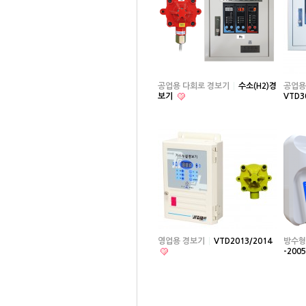
공업용 다회로 경보기
수소(H2)경
공업용
보기
VTD3
영업용 경보기
VTD2013/2014
방수형
-200