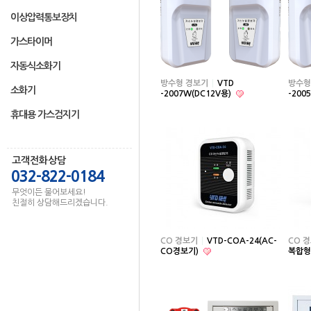
이상압력통보장치
가스타이머
자동식소화기
방수형 경보기
VTD
방수형
소화기
-2007W(DC12V용)
-200
휴대용 가스검지기
고객전화상담
032-822-0184
무엇이든 물어보세요!
친절히 상담해드리겠습니다.
CO 경보기
VTD-COA-24(AC-
CO 
CO경보기)
복합형