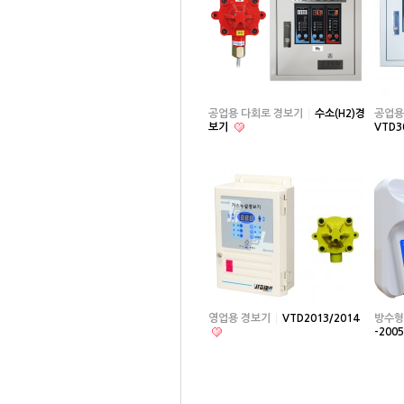
공업용 다회로 경보기
수소(H2)경
공업용
보기
VTD3
영업용 경보기
VTD2013/2014
방수형
-200