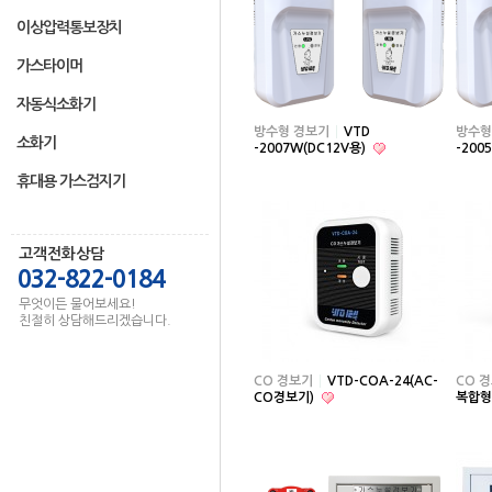
이상압력통보장치
가스타이머
자동식소화기
방수형 경보기
VTD
방수형
소화기
-2007W(DC12V용)
-200
휴대용 가스검지기
고객전화상담
032-822-0184
무엇이든 물어보세요!
친절히 상담해드리겠습니다.
CO 경보기
VTD-COA-24(AC-
CO 
CO경보기)
복합형