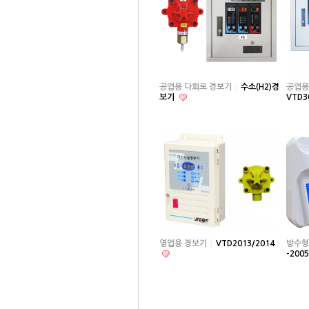
공업용 다회로 경보기
수소(H2)경
공업용
보기
VTD3
영업용 경보기
VTD2013/2014
방수형
-200