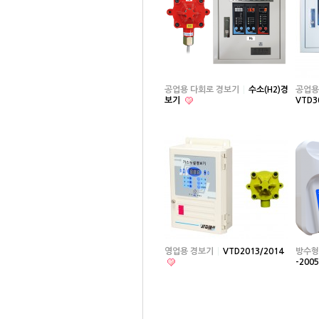
공업용 다회로 경보기
수소(H2)경
공업용
보기
VTD3
영업용 경보기
VTD2013/2014
방수형
-200