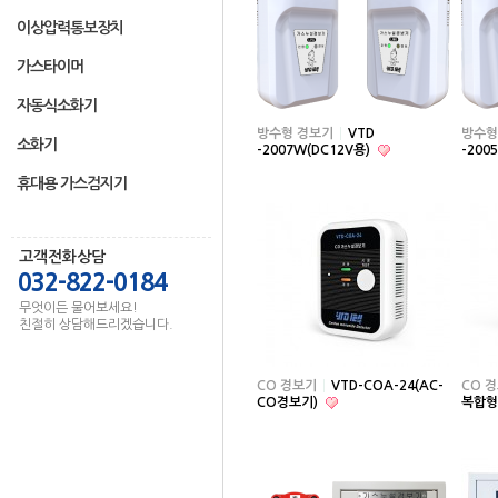
이상압력통보장치
가스타이머
자동식소화기
방수형 경보기
VTD
방수형
소화기
-2007W(DC12V용)
-200
휴대용 가스검지기
고객전화상담
032-822-0184
무엇이든 물어보세요!
친절히 상담해드리겠습니다.
CO 경보기
VTD-COA-24(AC-
CO 
CO경보기)
복합형