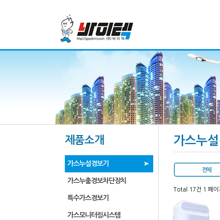
제품소개
가스누설
가스누설경보기
전체
가스누출경보차단장치
Total 17건
1 페이
특수가스경보기
가스모니터링시스템