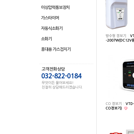
이상압력통보장치
가스타이머
자동식소화기
방수형 경보기
V
소화기
-2007W(DC12V
휴대용 가스검지기
고객전화상담
032-822-0184
무엇이든 물어보세요!
친절히 상담해드리겠습니다.
CO 경보기
VTD
CO경보기)